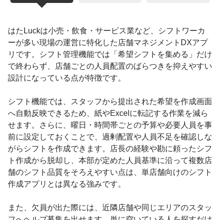
はたLuckは小売・飲食・サービス業など、シフトワーカ
ーが多い現場の運営に特化した店舗マネジメントDXアプ
リです。シフト管理機能では「希望シフトを集める」だけ
で終わらず、店舗ごとの人員配置のばらつきを抑えやすい
設計になっている点が特徴です。
シフト機能では、スタッフから提出された希望を作成画面
へ自動反映できるため、紙やExcelに転記する作業を減ら
せます。さらに、曜日・時間帯ごとの予算や必要人員を事
前に設定しておくことで、過剰配置や人員不足を確認しな
がらシフトを作成できます。店長の経験や勘に頼ったシフ
ト作成から脱却し、本部が定めた人員基準に沿って複数店
舗のシフト品質をそろえやすい点は、単店舗向けのシフト
作成アプリとは異なる強みです。
また、欠員が出た際には、近隣店舗や同じエリアのスタッ
フへヘルプ募集を出せます。単に空いている人を探すだけ