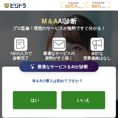
M＆A
AI診断
プロ監修！理想のサービスが無料ですぐ分かる！
1分の入力で
最適なサービスの
余計な
診断完了
資料がすぐ届く
営業連絡はなし
最適なサービスをAIが診断
M＆Aの導入は初めてですか？
はい
いいえ