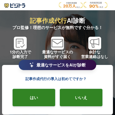
記事作成代行
AI診断
プロ監修！理想のサービスが無料ですぐ分かる！
1分の入力で
最適なサービスの
余計な
診断完了
資料がすぐ届く
営業連絡はなし
最適なサービスをAIが診断
記事作成代行の導入は初めてですか？
はい
いいえ